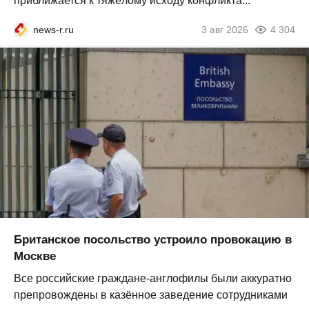
приближается к тяжёлому исходу конфликта...
news-r.ru
3 авг 2026
4 304
Британское посольство устроило провокацию в
Москве
Все российские граждане-англофилы были аккуратно
препровождены в казённое заведение сотрудниками