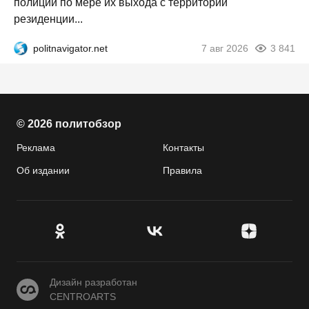
полиции по мере их выхода с территории
резиденции...
politnavigator.net
7 авг 2026
3 841
© 2026 политобзор
Реклама
Контакты
Об издании
Правила
CENTROARTS