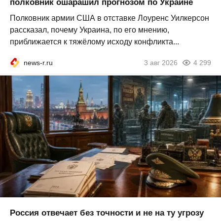
полковник ошарашил прогнозом по Украине
Полковник армии США в отставке Лоуренс Уилкерсон
рассказал, почему Украина, по его мнению,
приближается к тяжёлому исходу конфликта...
news-r.ru
3 авг 2026
4 299
Россия отвечает без точности и не на ту угрозу