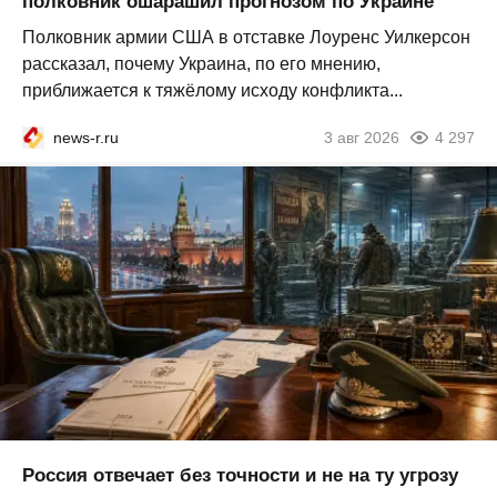
полковник ошарашил прогнозом по Украине
Полковник армии США в отставке Лоуренс Уилкерсон
рассказал, почему Украина, по его мнению,
приближается к тяжёлому исходу конфликта...
news-r.ru
3 авг 2026
4 297
Россия отвечает без точности и не на ту угрозу