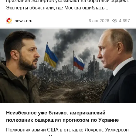
признания экспертов указывают на обратный эффект.
Эксперты объяснили, где Москва ошиблась...
news-r.ru
6 авг 2026
4 697
Неизбежное уже близко: американский
полковник ошарашил прогнозом по Украине
Полковник армии США в отставке Лоуренс Уилкерсон