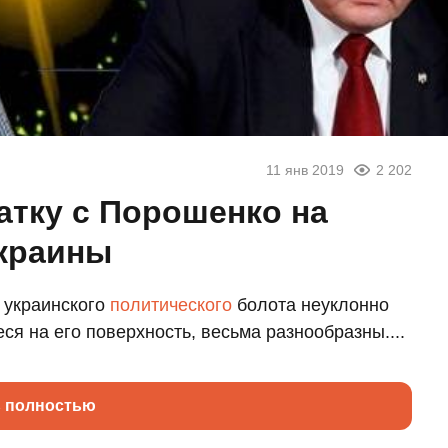
11 янв 2019
2 202
атку с Порошенко на
Украины
 украинского
политического
болота неуклонно
я на его поверхность, весьма разнообразны....
ь полностью