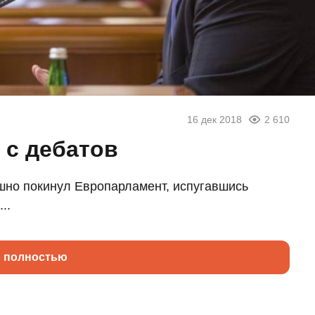
16 дек 2018
2 610
 с дебатов
шно покинул Европарламент, испугавшись
..
ь полностью