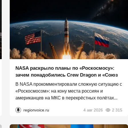
NASA раскрыло планы по «Роскосмосу»:
зачем понадобились Crew Dragon и «Союз
В NASA прокомментировали сложную ситуацию с
«Роскосмосом»: на кону места россиян и
американцев на МКС в перекрёстных полётах...
regionvoice.ru
4 авг 2026
2 315