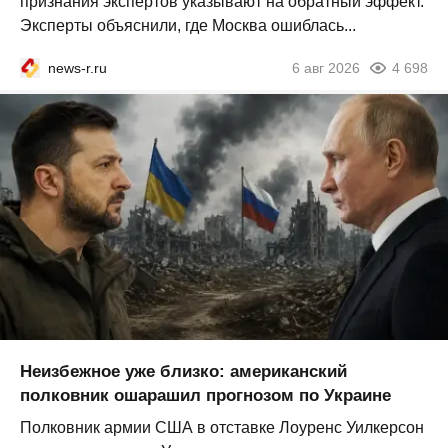
признания экспертов указывают на обратный эффект.
Эксперты объяснили, где Москва ошиблась...
news-r.ru
6 авг 2026
4 698
Неизбежное уже близко: американский
полковник ошарашил прогнозом по Украине
Полковник армии США в отставке Лоуренс Уилкерсон