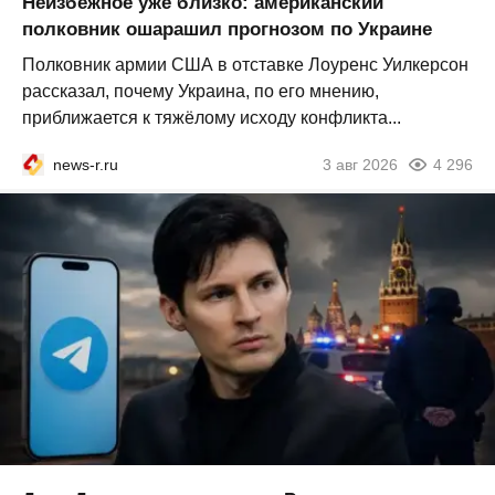
Неизбежное уже близко: американский
полковник ошарашил прогнозом по Украине
Полковник армии США в отставке Лоуренс Уилкерсон
рассказал, почему Украина, по его мнению,
приближается к тяжёлому исходу конфликта...
news-r.ru
3 авг 2026
4 296