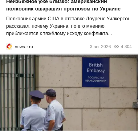
Неизбежное уже близко: американский
полковник ошарашил прогнозом по Украине
Полковник армии США в отставке Лоуренс Уилкерсон
рассказал, почему Украина, по его мнению,
приближается к тяжёлому исходу конфликта...
news-r.ru
3 авг 2026
4 304