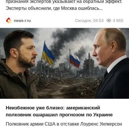
признания экспертов указывают на обратный эффект.
Эксперты объяснили, где Москва ошиблась...
news-r.ru
Сегодня, 04:53
4 665
Неизбежное уже близко: американский
полковник ошарашил прогнозом по Украине
Полковник армии США в отставке Лоуренс Уилкерсон