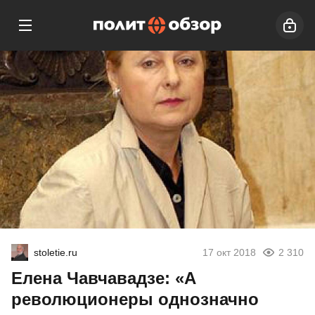
stoletie.ru
17 окт 2018
2 310
Елена Чавчавадзе: «А
революционеры однозначно