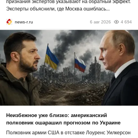
признания экспертов указывают на обратный эффект.
Эксперты объяснили, где Москва ошиблась...
news-r.ru
6 авг 2026
4 694
Неизбежное уже близко: американский
полковник ошарашил прогнозом по Украине
Полковник армии США в отставке Лоуренс Уилкерсон