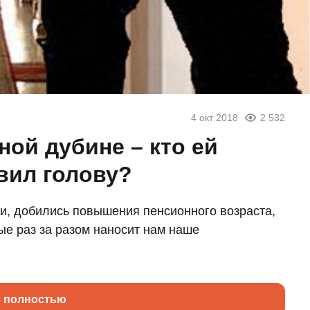
4 окт 2018
2 532
ной дубине – кто ей
вил голову?
и, добились повышения пенсионного возраста,
ые раз за разом наносит нам наше
ь полностью