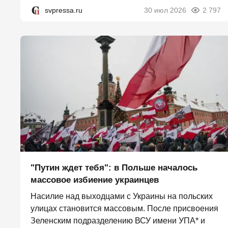
svpressa.ru
30 июл 2026
2 797
"Путин ждет тебя": в Польше началось
массовое избиение украинцев
Насилие над выходцами с Украины на польских
улицах становится массовым. После присвоения
Зеленским подразделению ВСУ имени УПА* и