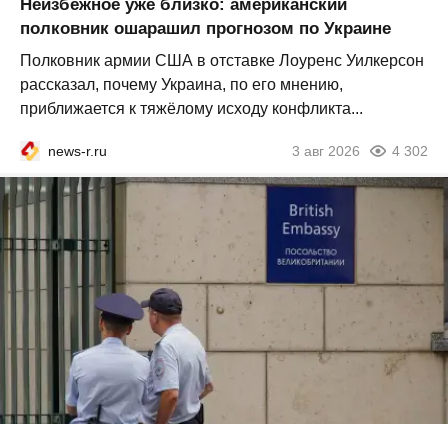
Неизбежное уже близко: американский
полковник ошарашил прогнозом по Украине
Полковник армии США в отставке Лоуренс Уилкерсон
рассказал, почему Украина, по его мнению,
приближается к тяжёлому исходу конфликта...
news-r.ru
3 авг 2026
4 302