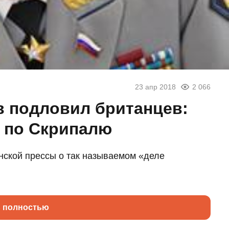
23 апр 2018
2 066
в подловил британцев:
х по Скрипалю
нской прессы о так называемом «деле
ь полностью