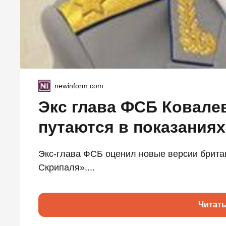
newinform.com
Экс глава ФСБ Ковале
путаются в показания
Экс-глава ФСБ оценил новые версии брита
Скрипаля»....
Читат