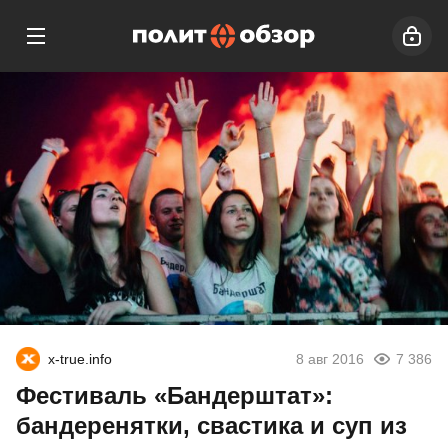
x-true.info
8 авг 2016
7 386
Фестиваль «Бандерштат»:
бандеренятки, свастика и суп из