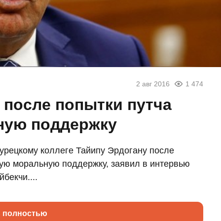
2 авг 2016
1 474
 после попытки путча
ную поддержку
урецкому коллеге Тайипу Эрдогану после
ную моральную поддержку, заявил в интервью
бекчи....
ь полностью