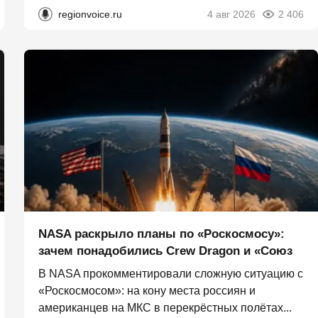
regionvoice.ru
4 авг 2026
2 406
NASA раскрыло планы по «Роскосмосу»:
зачем понадобились Crew Dragon и «Союз
В NASA прокомментировали сложную ситуацию с
«Роскосмосом»: на кону места россиян и
американцев на МКС в перекрёстных полётах...