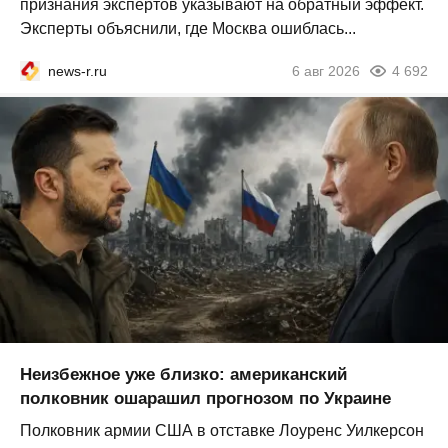
признания экспертов указывают на обратный эффект.
Эксперты объяснили, где Москва ошиблась...
news-r.ru
6 авг 2026
4 692
Неизбежное уже близко: американский
полковник ошарашил прогнозом по Украине
Полковник армии США в отставке Лоуренс Уилкерсон