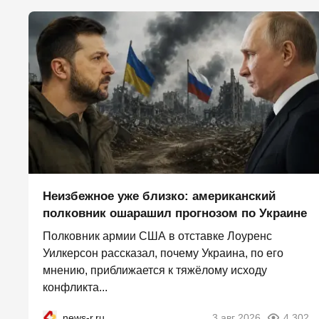
Неизбежное уже близко: американский
полковник ошарашил прогнозом по Украине
Полковник армии США в отставке Лоуренс
Уилкерсон рассказал, почему Украина, по его
мнению, приближается к тяжёлому исходу
конфликта...
news-r.ru
3 авг 2026
4 302