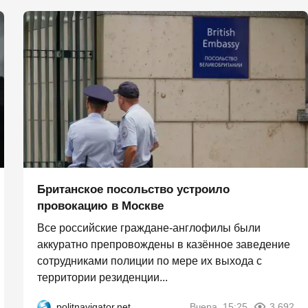
Британское посольство устроило
провокацию в Москве
Все российские граждане-англофилы были
аккуратно препровождены в казённое заведение
сотрудниками полиции по мере их выхода с
территории резиденции...
politnavigator.net
Вчера, 15:25
3 692