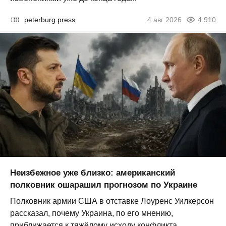
peterburg.press
4 авг 2026
4 910
Неизбежное уже близко: американский
полковник ошарашил прогнозом по Украине
Полковник армии США в отставке Лоуренс Уилкерсон
рассказал, почему Украина, по его мнению,
приближается к тяжёлому исходу конфликта...